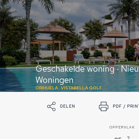
Geschakelde woning · Ni
Woningen
ORIHUELA · VISTABELLA GOLF
DELEN
PDF / PRIN
OPPERVLAK
2