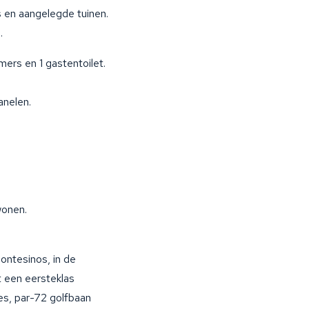
 en aangelegde tuinen.
.
mers en 1 gastentoilet.
anelen.
wonen.
ontesinos, in de
t een eersteklas
les, par-72 golfbaan