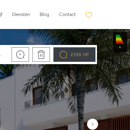
jf
Diensten
Blog
Contact
A
+
ZOEK OP