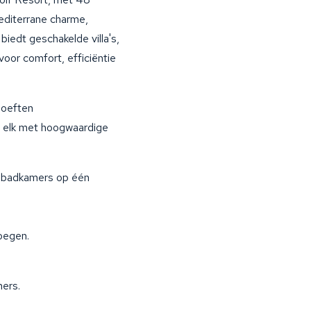
diterrane charme,
iedt geschakelde villa's,
voor comfort, efficiëntie
hoeften
s, elk met hoogwaardige
 2 badkamers op één
oegen.
ers.