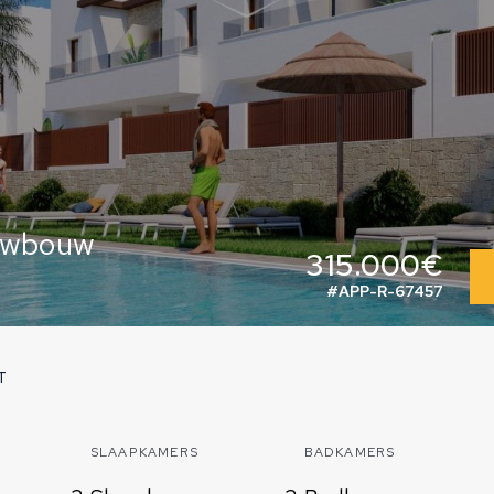
euwbouw
315.000€
#APP-R-67457
T
SLAAPKAMERS
BADKAMERS