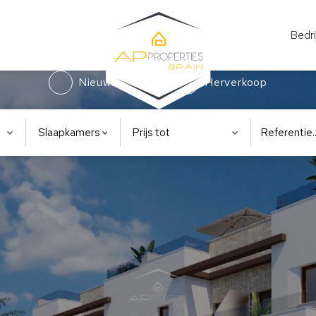
Bedri
Nieuwbouw
Herverkoop
Slaapkamers
Prijs tot