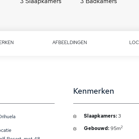
3 Slaapkamers
3 Badkamers
ERKEN
AFBEELDINGEN
LOC
Kenmerken
Slaapkamers:
3
rihuela
2
Gebouwd:
95m
ocatie
Golf Resort, met 48