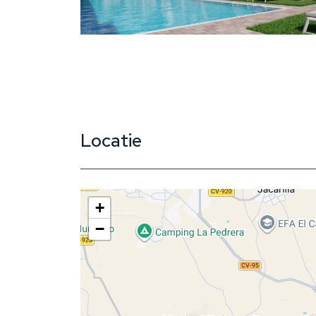
Locatie
+
−