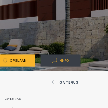
OPSLAAN
+
INFO
GA TERUG
ZWEMBAD