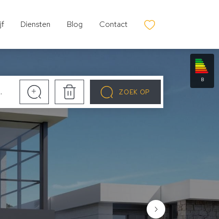
jf
Diensten
Blog
Contact
B
+
ZOEK OP