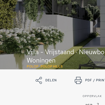
Villa - Vrijstaand · Nieuwb
Woningen
POLOP · POLOP HILLS
DELEN
PDF / PRIN
OPPERVLAK
2