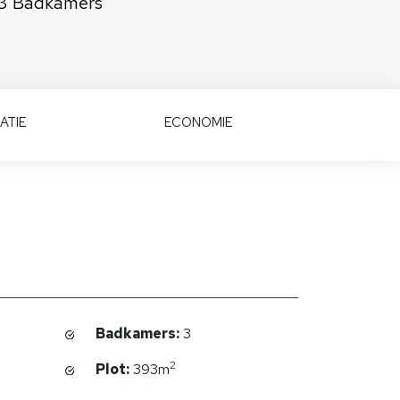
3 Badkamers
ATIE
ECONOMIE
Badkamers:
3
2
Plot:
393m