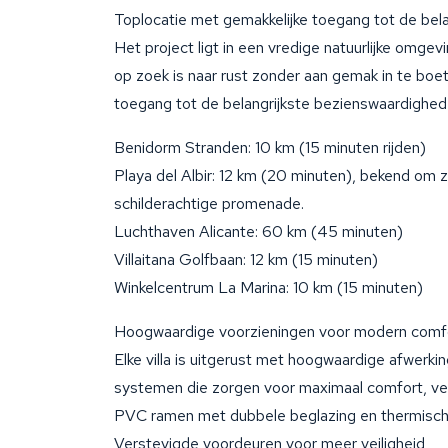
Toplocatie met gemakkelijke toegang tot de be
Het project ligt in een vredige natuurlijke omgevi
op zoek is naar rust zonder aan gemak in te bo
toegang tot de belangrijkste bezienswaardighed
Benidorm Stranden: 10 km (15 minuten rijden)
Playa del Albir: 12 km (20 minuten), bekend om 
schilderachtige promenade.
Luchthaven Alicante: 60 km (45 minuten)
Villaitana Golfbaan: 12 km (15 minuten)
Winkelcentrum La Marina: 10 km (15 minuten)
Hoogwaardige voorzieningen voor modern comf
Elke villa is uitgerust met hoogwaardige afwerk
systemen die zorgen voor maximaal comfort, vei
PVC ramen met dubbele beglazing en thermische
Verstevigde voordeuren voor meer veiligheid