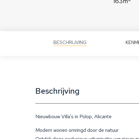
163m
BESCHRIJVING
KENM
Beschrijving
Nieuwbouw Villa's in Polop, Alicante
Modern wonen omringd door de natuur
Ontdek deze exclusieve urbanisatie van nieuw ge