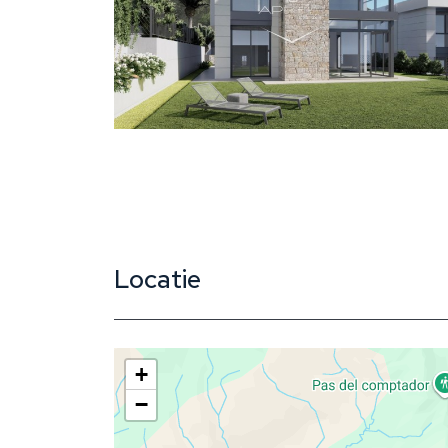
Locatie
+
−