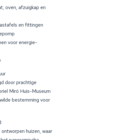
t, oven, afzuigkap en
stafels en fittingen
mtepomp
men voor energie-
s
uur
gd door prachtige
briel Miró Huis-Museum
ewilde bestemming voor
d
g ontworpen huizen, waar
n het panoramische