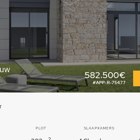
ouw
582.500€
#APP-R-75477
T
PLOT
SLAAPKAMERS
2