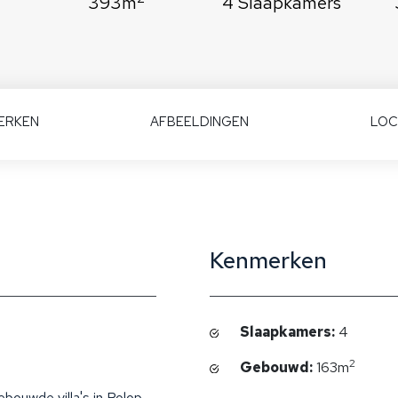
393m
4 Slaapkamers
ERKEN
AFBEELDINGEN
LOC
Kenmerken
Slaapkamers:
4
2
Gebouwd:
163m
bouwde villa's in Polop,