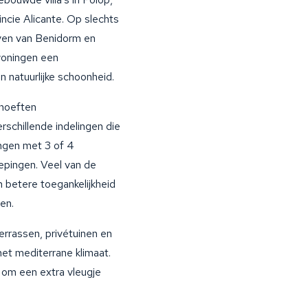
incie Alicante. Op slechts
even van Benidorm en
 woningen een
 natuurlijke schoonheid.
ehoeften
erschillende indelingen die
ingen met 3 of 4
epingen. Veel van de
 betere toegankelijkheid
en.
errassen, privétuinen en
het mediterrane klimaat.
 om een extra vleugje