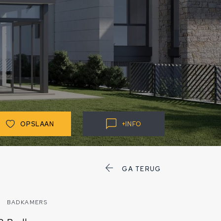
OPSLAAN
+
INFO
GA TERUG
BADKAMERS