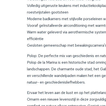
Volledig uitgeruste keukens met inductiekookplaa
roestvrijstalen gootsteen
Moderne badkamers met stijlvolle porseleinen wa
Vooraf geïnstalleerde airconditioning met war
Warm water geleverd via aerothermische syste
efficiëntie
Gesloten gemeenschap met bewakingscamera'
Polop: De perfecte mix van geschiedenis en nat
Polop de la Marina is een historische stad omrin
landschappen. De charmante oude stad, het Ga
en verschillende wandelpaden maken het een g
natuur- en geschiedenisliefhebbers.
Ervaar het leven aan de kust en op het plattelan
Omarm een nieuwe levensstijl in deze zorgvuldi
comfort en natuur elkaar ontmoeten. Geniet va