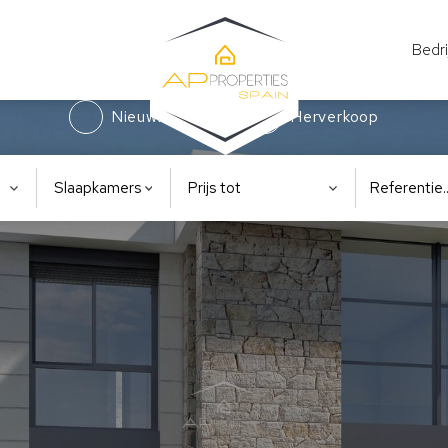
Bedri
Nieuwbouw
Herverkoop
Slaapkamers
Prijs tot